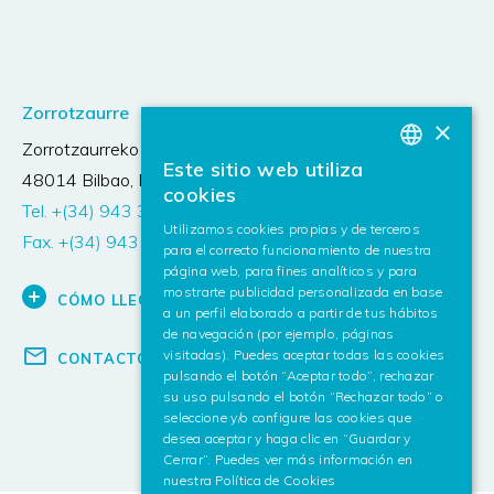
Zorrotzaurre
×
Zorrotzaurreko Erribera 2, Deusto
,
Este sitio web utiliza
BASQUE
48014
Bilbao, Bizkaia (España)
cookies
Tel. +(34) 943 309 230
SPANISH
Utilizamos cookies propias y de terceros
Fax. +(34) 943 309 393
para el correcto funcionamiento de nuestra
ENGLISH
página web, para fines analíticos y para
mostrarte publicidad personalizada en base
CÓMO LLEGAR
a un perfil elaborado a partir de tus hábitos
de navegación (por ejemplo, páginas
visitadas). Puedes aceptar todas las cookies
CONTACTO
pulsando el botón “Aceptar todo”, rechazar
su uso pulsando el botón “Rechazar todo” o
seleccione y/o configure las cookies que
desea aceptar y haga clic en “Guardar y
Cerrar”. Puedes ver más información en
nuestra
Política de Cookies