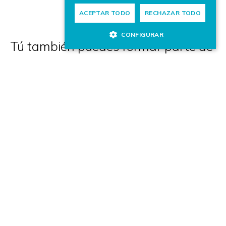
ACEPTAR TODO
RECHAZAR TODO
CONFIGURAR
Tú también puedes formar parte de
nuestro equipo
OFERTAS DE TRABAJO
Escríbenos
Campos obligatorios
NOMBRE