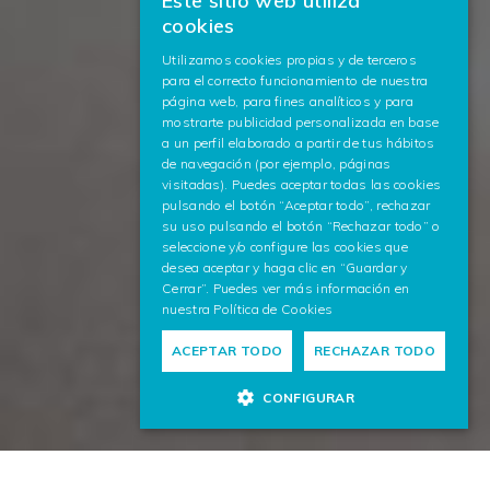
Este sitio web utiliza
BASQUE
cookies
SPANISH
Utilizamos cookies propias y de terceros
para el correcto funcionamiento de nuestra
ENGLISH
página web, para fines analíticos y para
mostrarte publicidad personalizada en base
a un perfil elaborado a partir de tus hábitos
de navegación (por ejemplo, páginas
visitadas). Puedes aceptar todas las cookies
pulsando el botón “Aceptar todo”, rechazar
su uso pulsando el botón “Rechazar todo” o
seleccione y/o configure las cookies que
desea aceptar y haga clic en “Guardar y
Cerrar”. Puedes ver más información en
nuestra
Política de Cookies
ACEPTAR TODO
RECHAZAR TODO
CONFIGURAR