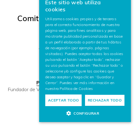
Este sitio web utiliza
BASQUE
cookies
SPANISH
Comité Asesor Internacional
Utilizamos cookies propias y de terceros
para el correcto funcionamiento de nuestra
ENGLISH
página web, para fines analíticos y para
Presidente:
mostrarte publicidad personalizada en base
a un perfil elaborado a partir de tus hábitos
Prof. Peter Liggesmeyer
de navegación (por ejemplo, páginas
visitadas). Puedes aceptar todas las cookies
pulsando el botón “Aceptar todo”, rechazar
su uso pulsando el botón “Rechazar todo” o
seleccione y/o configure las cookies que
Miembros:
desea aceptar y haga clic en “Guardar y
Prof. José Luis Encarnação
Cerrar”. Puedes ver más información en
nuestra
Política de Cookies
Fundador de Vicomtech y primer Presidente del IAC-AR
ACEPTAR TODO
RECHAZAR TODO
Prof. Marc Alexa
CONFIGURAR
Prof. Hélène Kirchner
Prof. Noel O'Connor