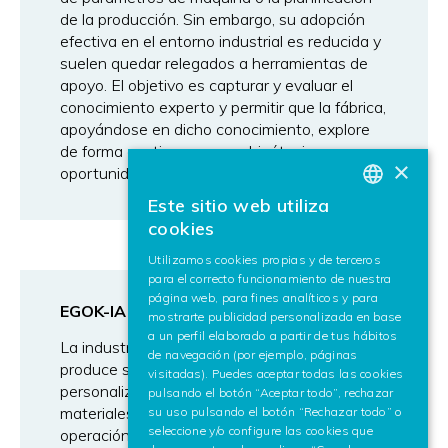
de la producción. Sin embargo, su adopción
efectiva en el entorno industrial es reducida y
suelen quedar relegados a herramientas de
apoyo. El objetivo es capturar y evaluar el
conocimiento experto y permitir que la fábrica,
apoyándose en dicho conocimiento, explore
de forma continua nuevas hipótesis y
×
oportunidades de mejora.
Este sitio web utiliza
BASQUE
cookies
SPANISH
Utilizamos cookies propias y de terceros
para el correcto funcionamiento de nuestra
ENGLISH
página web, para fines analíticos y para
EGOK-IA
mostrarte publicidad personalizada en base
a un perfil elaborado a partir de tus hábitos
La industria de la máquina-herramienta
de navegación (por ejemplo, páginas
produce series cada vez más cortas y piezas
visitadas). Puedes aceptar todas las cookies
personalizadas, con gran variabilidad de
pulsando el botón “Aceptar todo”, rechazar
materiales, geometrías y condiciones de
su uso pulsando el botón “Rechazar todo” o
seleccione y/o configure las cookies que
operación. Esta variabilidad introduce