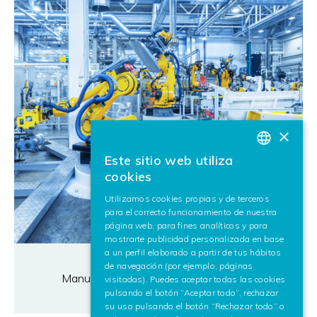
×
Este sitio web utiliza
BASQUE
cookies
SPANISH
Utilizamos cookies propias y de terceros
para el correcto funcionamiento de nuestra
ENGLISH
página web, para fines analíticos y para
mostrarte publicidad personalizada en base
a un perfil elaborado a partir de tus hábitos
de navegación (por ejemplo, páginas
Manufacturing e Industria de Procesos
visitadas). Puedes aceptar todas las cookies
pulsando el botón “Aceptar todo”, rechazar
su uso pulsando el botón “Rechazar todo” o