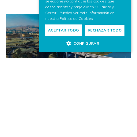
seleccione y/o configure las cookies que
desea aceptar y haga clic en “Guardar y
Cerrar”. Puedes ver más información en
nuestra
Política de Cookies
ACEPTAR TODO
RECHAZAR TODO
CONFIGURAR
Movilidad Inteligente