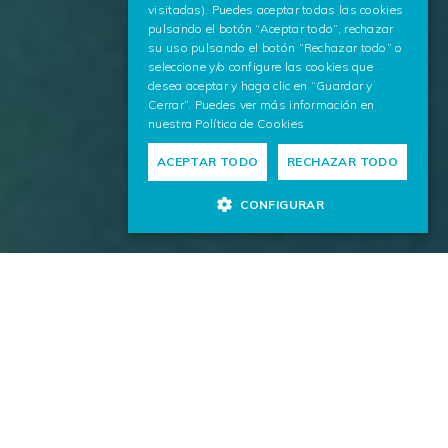
visitadas). Puedes aceptar todas las cookies
pulsando el botón “Aceptar todo”, rechazar
su uso pulsando el botón “Rechazar todo” o
seleccione y/o configure las cookies que
desea aceptar y haga clic en “Guardar y
Cerrar”. Puedes ver más información en
nuestra
Política de Cookies
ACEPTAR TODO
RECHAZAR TODO
CONFIGURAR
Contribuimos al proceso de digitalización del sector
energético, aplicando nuestra tecnología y conocimiento
en toda la cadena de valor. Nuestras soluciones
altamente innovadoras favorecen la optimización de las
operaciones, la seguridad y el medio ambiente.