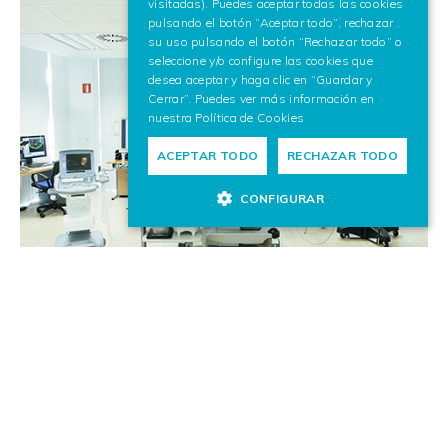
visitadas). Puedes aceptar todas las cookies
pulsando el botón “Aceptar todo”, rechazar
su uso pulsando el botón “Rechazar todo” o
seleccione y/o configure las cookies que
desea aceptar y haga clic en “Guardar y
Cerrar”. Puedes ver más información en
nuestra
Política de Cookies
ACEPTAR TODO
RECHAZAR TODO
CONFIGURAR
Laboratorio de Biomedicina