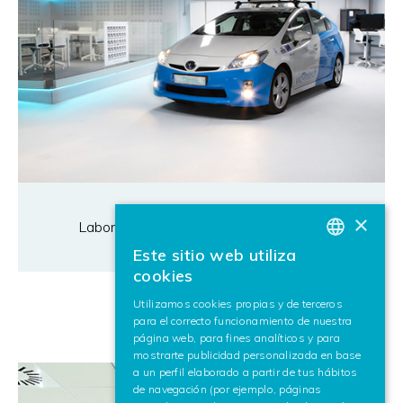
×
Laboratorio de Automoción
Este sitio web utiliza
BASQUE
cookies
SPANISH
Utilizamos cookies propias y de terceros
para el correcto funcionamiento de nuestra
ENGLISH
página web, para fines analíticos y para
mostrarte publicidad personalizada en base
a un perfil elaborado a partir de tus hábitos
de navegación (por ejemplo, páginas