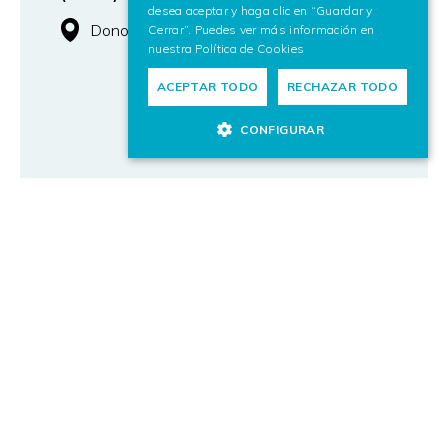
desea aceptar y haga clic en “Guardar y
Donostia / San Sebastián
Cerrar”. Puedes ver más información en
nuestra
Política de Cookies
ACEPTAR TODO
RECHAZAR TODO
CONFIGURAR
Investigadores
INVESTIGADOR/A EN PROCESAMIENTO
DEL HABLA Y LENGUAJE NATURAL
(PERFILES JUNIOR Y SENIOR)
Donostia / San Sebastián