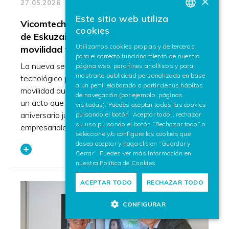
×
27.05.2026
Este sitio web utiliza
BASQUE
Vicomtech ha inaugurado en el Polo MUBIL
cookies
de Eskuzaitzeta su nueva sede de
SPANISH
Utilizamos cookies propias y de terceros
movilidad y seguridad inteligente
para el correcto funcionamiento de nuestra
ENGLISH
La nueva sede ha reforzado la apuesta del centro
página web, para fines analíticos y para
mostrarte publicidad personalizada en base
tecnológico por la investigación aplicada en
a un perfil elaborado a partir de tus hábitos
movilidad autónoma y la seguridad inteligente, en
de navegación (por ejemplo, páginas
un acto que ha celebrado también su 25
visitadas). Puedes aceptar todas las cookies
aniversario junto a agentes institucionales,
pulsando el botón “Aceptar todo”, rechazar
su uso pulsando el botón “Rechazar todo” o
empresariales y del ecosistema tecnológico.
seleccione y/o configure las cookies que
desea aceptar y haga clic en “Guardar y
Cerrar”. Puedes ver más información en
nuestra
Política de Cookies
ACEPTAR TODO
RECHAZAR TODO
CONFIGURAR