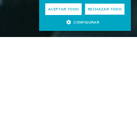
ACEPTAR TODO
RECHAZAR TODO
CONFIGURAR
Diseñamos soluciones a medida para resolver problemas
donde las herramientas genéricas no llegan: entornos
con ruido, dominios técnicos o idiomas minoritarios.
Nuestros sistemas se apoyan en las últimas técnicas de
inteligencia artificial, procesamiento del habla y lenguaje
natural, combinando investigación, ingeniería y
conocimiento de dominio.