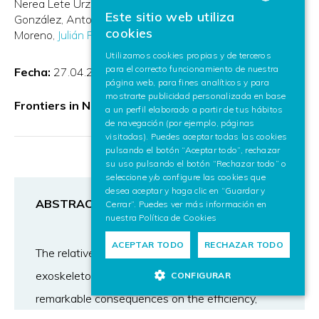
Nerea Lete Urzelai
Álvaro Bertelsen Simonetti
José E.
Este sitio web utiliza
González
Antonio J. del Ama
Iris Dimbwadyo
Juan C.
BASQUE
cookies
Moreno
Julián Flórez Esnal
José Luis Pons
SPANISH
Utilizamos cookies propias y de terceros
para el correcto funcionamiento de nuestra
ENGLISH
Fecha:
27.04.2018
página web, para fines analíticos y para
mostrarte publicidad personalizada en base
Frontiers in Neurorobotics
a un perfil elaborado a partir de tus hábitos
de navegación (por ejemplo, páginas
visitadas). Puedes aceptar todas las cookies
pulsando el botón “Aceptar todo”, rechazar
su uso pulsando el botón “Rechazar todo” o
seleccione y/o configure las cookies que
desea aceptar y haga clic en “Guardar y
ABSTRACT
Cerrar”. Puedes ver más información en
nuestra
Política de Cookies
ACEPTAR TODO
RECHAZAR TODO
The relative motion between human and
exoskeleton is a crucial factor that has
CONFIGURAR
remarkable consequences on the efficiency,