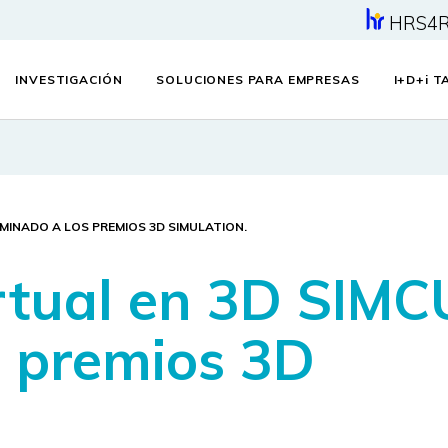
HRS4
INVESTIGACIÓN
SOLUCIONES PARA EMPRESAS
I+D+
i
TA
MINADO A LOS PREMIOS 3D SIMULATION.
irtual en 3D SIM
 premios 3D