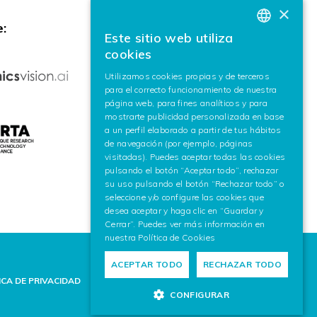
×
:
Este sitio web utiliza
BASQUE
cookies
SPANISH
Utilizamos cookies propias y de terceros
para el correcto funcionamiento de nuestra
ENGLISH
página web, para fines analíticos y para
mostrarte publicidad personalizada en base
a un perfil elaborado a partir de tus hábitos
de navegación (por ejemplo, páginas
visitadas). Puedes aceptar todas las cookies
pulsando el botón “Aceptar todo”, rechazar
su uso pulsando el botón “Rechazar todo” o
seleccione y/o configure las cookies que
desea aceptar y haga clic en “Guardar y
Cerrar”. Puedes ver más información en
nuestra
Política de Cookies
ACEPTAR TODO
RECHAZAR TODO
ICA DE PRIVACIDAD
POLÍTICA DE COOKIES
AVISO LEGAL
CONFIGURAR