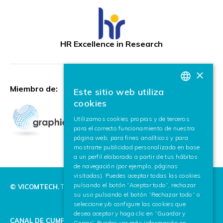
HR Excellence in Research
×
Miembro de:
Este sitio web utiliza
BASQUE
cookies
SPANISH
Utilizamos cookies propias y de terceros
para el correcto funcionamiento de nuestra
ENGLISH
página web, para fines analíticos y para
mostrarte publicidad personalizada en base
a un perfil elaborado a partir de tus hábitos
de navegación (por ejemplo, páginas
visitadas). Puedes aceptar todas las cookies
pulsando el botón “Aceptar todo”, rechazar
© VICOMTECH.
Todos los derechos reservados.
su uso pulsando el botón “Rechazar todo” o
seleccione y/o configure las cookies que
desea aceptar y haga clic en “Guardar y
CANAL DE CUMPLIMIENTO
Cerrar”. Puedes ver más información en