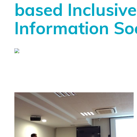
based Inclusive
Information So