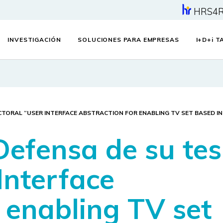
HRS4
INVESTIGACIÓN
SOLUCIONES PARA EMPRESAS
I+D+
i
TA
CTORAL “USER INTERFACE ABSTRACTION FOR ENABLING TV SET BASED I
Defensa de su tes
Interface
 enabling TV set