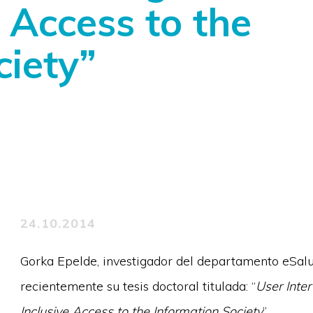
 Access to the
ciety”
24.10.2014
Gorka Epelde, investigador del departamento eSalu
recientemente su tesis doctoral titulada: “
User Inte
Inclusive Access to the Information Society
”.