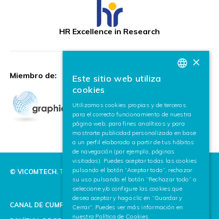
HR Excellence in Research
×
Miembro de:
Este sitio web utiliza
BASQUE
cookies
SPANISH
Utilizamos cookies propias y de terceros
para el correcto funcionamiento de nuestra
ENGLISH
página web, para fines analíticos y para
mostrarte publicidad personalizada en base
a un perfil elaborado a partir de tus hábitos
de navegación (por ejemplo, páginas
visitadas). Puedes aceptar todas las cookies
pulsando el botón “Aceptar todo”, rechazar
© VICOMTECH.
Todos los derechos reservados.
su uso pulsando el botón “Rechazar todo” o
seleccione y/o configure las cookies que
desea aceptar y haga clic en “Guardar y
CANAL DE CUMPLIMIENTO
Cerrar”. Puedes ver más información en
nuestra
Política de Cookies