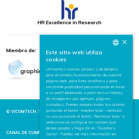
HR Excellence in Research
×
Miembro de:
Este sitio web utiliza
BASQUE
cookies
SPANISH
Utilizamos cookies propias y de terceros
para el correcto funcionamiento de nuestra
ENGLISH
página web, para fines analíticos y para
mostrarte publicidad personalizada en base
a un perfil elaborado a partir de tus hábitos
de navegación (por ejemplo, páginas
visitadas). Puedes aceptar todas las cookies
pulsando el botón “Aceptar todo”, rechazar
© VICOMTECH.
Todos los derechos reservados.
su uso pulsando el botón “Rechazar todo” o
seleccione y/o configure las cookies que
desea aceptar y haga clic en “Guardar y
CANAL DE CUMPLIMIENTO
Cerrar”. Puedes ver más información en