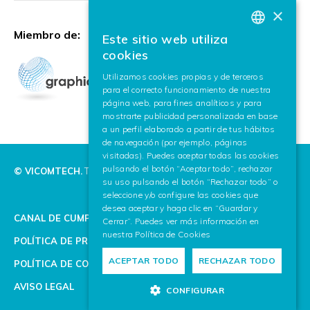
×
Miembro de:
Este sitio web utiliza
BASQUE
cookies
SPANISH
Utilizamos cookies propias y de terceros
para el correcto funcionamiento de nuestra
ENGLISH
página web, para fines analíticos y para
mostrarte publicidad personalizada en base
a un perfil elaborado a partir de tus hábitos
de navegación (por ejemplo, páginas
visitadas). Puedes aceptar todas las cookies
pulsando el botón “Aceptar todo”, rechazar
© VICOMTECH.
Todos los derechos reservados.
su uso pulsando el botón “Rechazar todo” o
seleccione y/o configure las cookies que
desea aceptar y haga clic en “Guardar y
CANAL DE CUMPLIMIENTO
Cerrar”. Puedes ver más información en
nuestra
Política de Cookies
POLÍTICA DE PRIVACIDAD
ACEPTAR TODO
RECHAZAR TODO
POLÍTICA DE COOKIES
AVISO LEGAL
CONFIGURAR