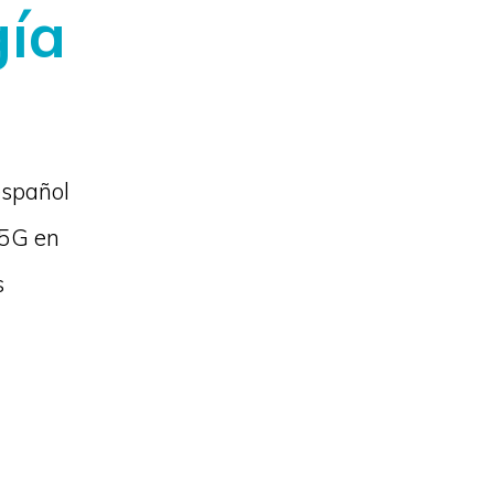
gía
español
 5G en
s