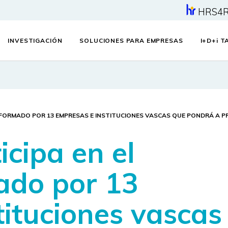
HRS4
INVESTIGACIÓN
SOLUCIONES PARA EMPRESAS
I+D+
i
TA
 FORMADO POR 13 EMPRESAS E INSTITUCIONES VASCAS QUE PONDRÁ A P
cipa en el
ado por 13
tituciones vascas