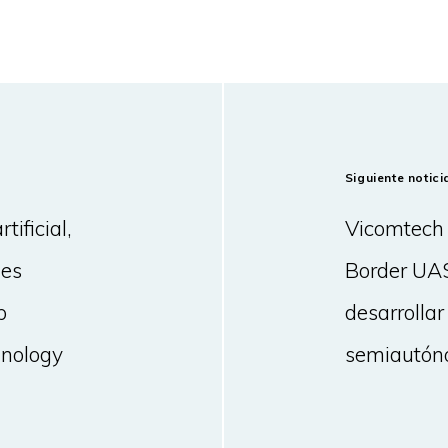
Siguiente notici
tificial,
Vicomtech 
nes
Border UAS
p
desarrolla
hnology
semiautóno