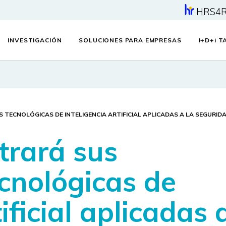
HRS4
INVESTIGACIÓN
SOLUCIONES PARA EMPRESAS
I+D+
i
TA
ECNOLÓGICAS DE INTELIGENCIA ARTIFICIAL APLICADAS A LA SEGURIDAD
trará sus
cnológicas de
ificial aplicadas 