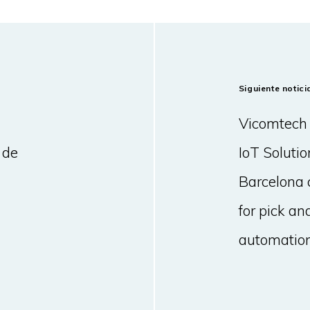
Siguiente notici
Vicomtech y
 de
IoT Soluti
Barcelona 
for pick an
automatio