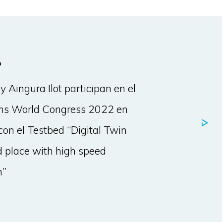
a
 Aingura Ilot participan en el
ons World Congress 2022 en
con el Testbed “Digital Twin
d place with high speed
n”