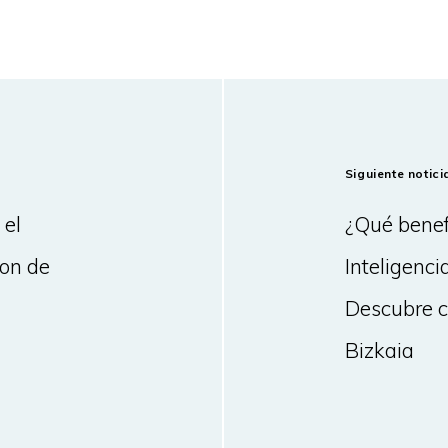
Siguiente notici
 el
¿Qué benef
ton de
Inteligenci
Descubre c
Bizkaia