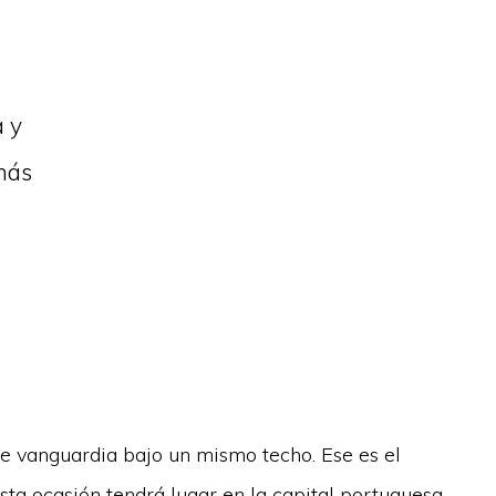
a y
más
e vanguardia bajo un mismo techo. Ese es el
esta ocasión tendrá lugar en la capital portuguesa