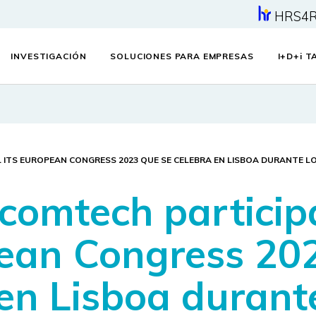
HRS4
INVESTIGACIÓN
SOLUCIONES PARA EMPRESAS
I+D+
i
TA
 ITS EUROPEAN CONGRESS 2023 QUE SE CELEBRA EN LISBOA DURANTE LOS 
comtech particip
pean Congress 20
 en Lisboa durant