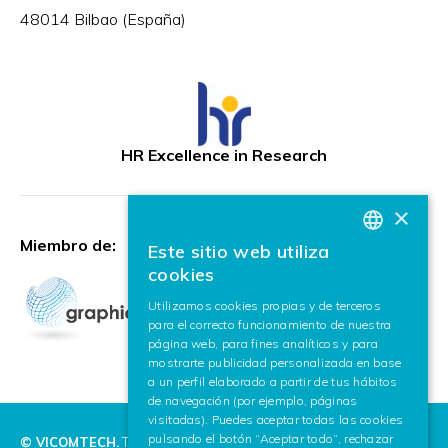
48014 Bilbao (España)
HR Excellence in Research
×
Miembro de:
Este sitio web utiliza
BASQUE
cookies
SPANISH
Utilizamos cookies propias y de terceros
para el correcto funcionamiento de nuestra
ENGLISH
página web, para fines analíticos y para
mostrarte publicidad personalizada en base
a un perfil elaborado a partir de tus hábitos
de navegación (por ejemplo, páginas
visitadas). Puedes aceptar todas las cookies
pulsando el botón “Aceptar todo”, rechazar
© VICOMTECH.
Todos los derechos reservados.