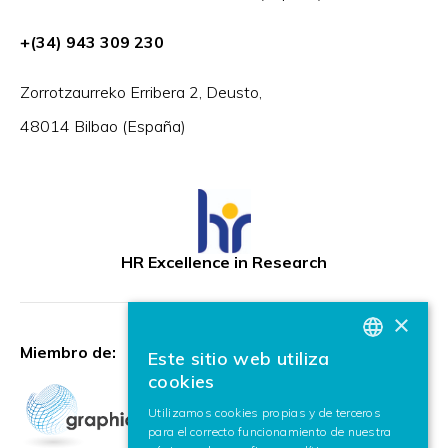
+(34) 943 309 230
Zorrotzaurreko Erribera 2, Deusto,
48014 Bilbao (España)
HR Excellence in Research
×
Miembro de:
Este sitio web utiliza
BASQUE
cookies
SPANISH
Utilizamos cookies propias y de terceros
para el correcto funcionamiento de nuestra
ENGLISH