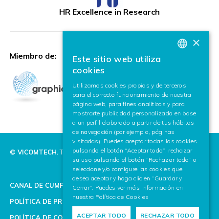
HR Excellence in Research
×
Miembro de:
Este sitio web utiliza
BASQUE
cookies
SPANISH
Utilizamos cookies propias y de terceros
para el correcto funcionamiento de nuestra
ENGLISH
página web, para fines analíticos y para
mostrarte publicidad personalizada en base
a un perfil elaborado a partir de tus hábitos
de navegación (por ejemplo, páginas
visitadas). Puedes aceptar todas las cookies
pulsando el botón “Aceptar todo”, rechazar
© VICOMTECH.
Todos los derechos reservados.
su uso pulsando el botón “Rechazar todo” o
seleccione y/o configure las cookies que
desea aceptar y haga clic en “Guardar y
CANAL DE CUMPLIMIENTO
Cerrar”. Puedes ver más información en
nuestra
Política de Cookies
POLÍTICA DE PRIVACIDAD
ACEPTAR TODO
RECHAZAR TODO
POLÍTICA DE COOKIES