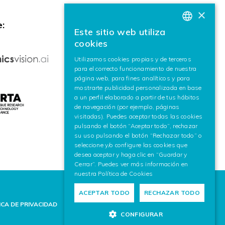
×
:
Este sitio web utiliza
BASQUE
cookies
SPANISH
Utilizamos cookies propias y de terceros
para el correcto funcionamiento de nuestra
ENGLISH
página web, para fines analíticos y para
mostrarte publicidad personalizada en base
a un perfil elaborado a partir de tus hábitos
de navegación (por ejemplo, páginas
visitadas). Puedes aceptar todas las cookies
pulsando el botón “Aceptar todo”, rechazar
su uso pulsando el botón “Rechazar todo” o
seleccione y/o configure las cookies que
desea aceptar y haga clic en “Guardar y
Cerrar”. Puedes ver más información en
nuestra
Política de Cookies
ACEPTAR TODO
RECHAZAR TODO
ICA DE PRIVACIDAD
POLÍTICA DE COOKIES
AVISO LEGAL
CONFIGURAR