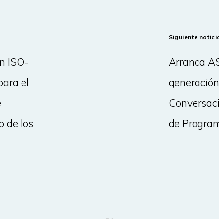
Siguiente notici
ón ISO-
Arranca AS
ara el
generación
e
Conversacio
o de los
de Progra