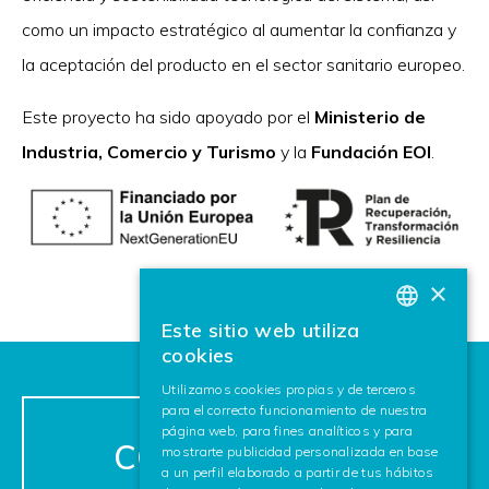
como un impacto estratégico al aumentar la confianza y
la aceptación del producto en el sector sanitario europeo.
Este proyecto ha sido apoyado por el
Ministerio de
Industria, Comercio y Turismo
y la
Fundación EOI
.
×
Este sitio web utiliza
BASQUE
cookies
SPANISH
Utilizamos cookies propias y de terceros
para el correcto funcionamiento de nuestra
ENGLISH
página web, para fines analíticos y para
CONTACTA CON
mostrarte publicidad personalizada en base
a un perfil elaborado a partir de tus hábitos