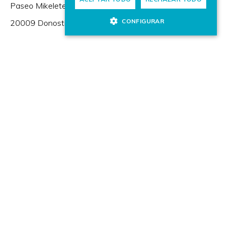
Paseo Mikeletegi 57,
CONFIGURAR
20009 Donostia / San Sebastián (España)
+(34) 943 309 230
Zorrotzaurreko Erribera 2, Deusto,
48014 Bilbao (España)
HR Excellence in Research
Miembro de: