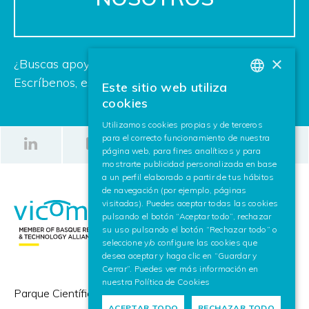
×
¿Buscas apoyo para tu próximo proyecto?
Escríbenos, estamos deseando ayudarte.
Este sitio web utiliza
BASQUE
cookies
SPANISH
Utilizamos cookies propias y de terceros
para el correcto funcionamiento de nuestra
ENGLISH
página web, para fines analíticos y para
mostrarte publicidad personalizada en base
a un perfil elaborado a partir de tus hábitos
de navegación (por ejemplo, páginas
visitadas). Puedes aceptar todas las cookies
pulsando el botón “Aceptar todo”, rechazar
su uso pulsando el botón “Rechazar todo” o
seleccione y/o configure las cookies que
desea aceptar y haga clic en “Guardar y
Cerrar”. Puedes ver más información en
nuestra
Política de Cookies
Parque Científico y Tecnológico de Gipuzkoa,
ACEPTAR TODO
RECHAZAR TODO