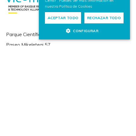
Cerrar”. Puedes ver más información en
nuestra
Política de Cookies
ACEPTAR TODO
RECHAZAR TODO
CONFIGURAR
Parque Científico y Tecnológico de Gipuzkoa,
Paseo Mikeletegi 57,
20009 Donostia / San Sebastián (España)
+(34) 943 309 230
Zorrotzaurreko Erribera 2, Deusto,
48014 Bilbao (España)