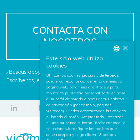
CONTACTA CON
NOSOTROS
×
Este sitio web utiliza
BASQUE
cookies
¿Buscas apoyo para tu próximo proyecto?
SPANISH
Utilizamos cookies propias y de terceros
Escríbenos, estamos deseando ayudarte.
para el correcto funcionamiento de nuestra
ENGLISH
página web, para fines analíticos y para
mostrarte publicidad personalizada en base
a un perfil elaborado a partir de tus hábitos
de navegación (por ejemplo, páginas
visitadas). Puedes aceptar todas las cookies
pulsando el botón “Aceptar todo”, rechazar
su uso pulsando el botón “Rechazar todo” o
seleccione y/o configure las cookies que
desea aceptar y haga clic en “Guardar y