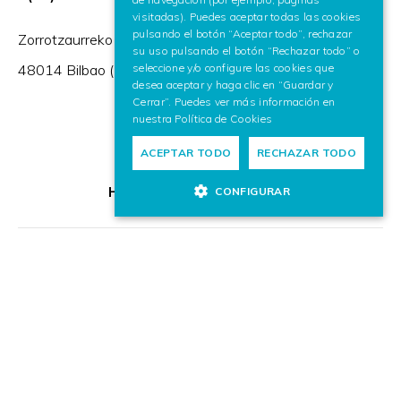
visitadas). Puedes aceptar todas las cookies
pulsando el botón “Aceptar todo”, rechazar
Zorrotzaurreko Erribera 2, Deusto,
su uso pulsando el botón “Rechazar todo” o
48014 Bilbao (España)
seleccione y/o configure las cookies que
desea aceptar y haga clic en “Guardar y
Cerrar”. Puedes ver más información en
nuestra
Política de Cookies
ACEPTAR TODO
RECHAZAR TODO
HR Excellence in Research
CONFIGURAR
Miembro de: