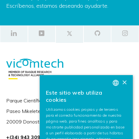
Escríbenos, estamos deseando ayudarte.
×
Este sitio web utiliza
BASQUE
cookies
Parque Científico y Tecnológico de Gipuzkoa,
SPANISH
Utilizamos cookies propias y de terceros
Paseo Mikeletegi 57,
para el correcto funcionamiento de nuestra
ENGLISH
20009 Donostia / San Sebastián (España)
página web, para fines analíticos y para
mostrarte publicidad personalizada en base
a un perfil elaborado a partir de tus hábitos
+(34) 943 309 230
de navegación (por ejemplo, páginas