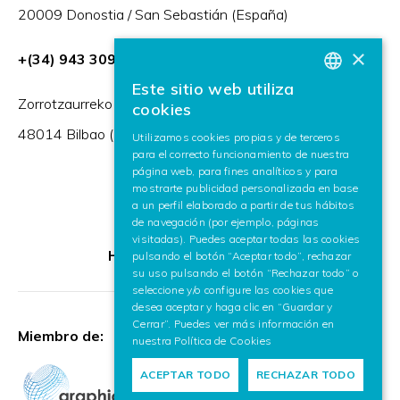
20009 Donostia / San Sebastián (España)
×
+(34) 943 309 230
Este sitio web utiliza
BASQUE
Zorrotzaurreko Erribera 2, Deusto,
cookies
SPANISH
48014 Bilbao (España)
Utilizamos cookies propias y de terceros
para el correcto funcionamiento de nuestra
ENGLISH
página web, para fines analíticos y para
mostrarte publicidad personalizada en base
a un perfil elaborado a partir de tus hábitos
de navegación (por ejemplo, páginas
visitadas). Puedes aceptar todas las cookies
HR Excellence in Research
pulsando el botón “Aceptar todo”, rechazar
su uso pulsando el botón “Rechazar todo” o
seleccione y/o configure las cookies que
desea aceptar y haga clic en “Guardar y
Cerrar”. Puedes ver más información en
Miembro de:
nuestra
Política de Cookies
ACEPTAR TODO
RECHAZAR TODO