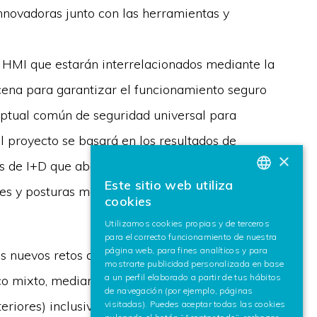
nnovadoras junto con las herramientas y
HMI que estarán interrelacionados mediante la
cena para garantizar el funcionamiento seguro
ual común de seguridad universal para
 proyecto se basará en los resultados de
×
 de I+D que abordan la identificación de nuevas
Este sitio web utiliza
ones y posturas más probables teniendo en cuenta
BASQUE
cookies
SPANISH
Utilizamos cookies propias y de terceros
para el correcto funcionamiento de nuestra
ENGLISH
página web, para fines analíticos y para
 nuevos retos de seguridad que plantea la
mostrarte publicidad personalizada en base
a un perfil elaborado a partir de tus hábitos
co mixto, mediante el desarrollo de sistemas de
de navegación (por ejemplo, páginas
xteriores) inclusivos e innovadores que tengan en
visitadas). Puedes aceptar todas las cookies