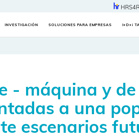
HRS4
INVESTIGACIÓN
SOLUCIONES PARA EMPRESAS
I+D+
i
TA
e - máquina y de
entadas a una po
te escenarios fut