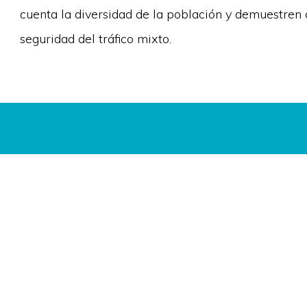
cuenta la diversidad de la población y demuestren
seguridad del tráfico mixto.
¿Buscas apoyo par
estamos deseando