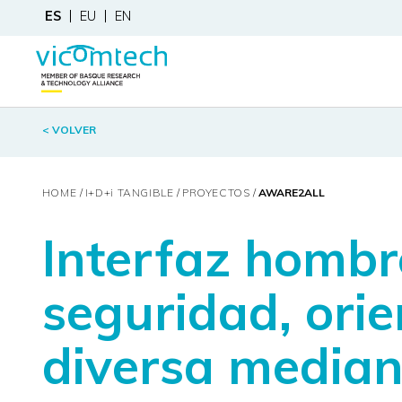
ES
EU
EN
< VOLVER
HOME
I+D+
i
TANGIBLE
PROYECTOS
AWARE2ALL
Interfaz hombr
seguridad, ori
diversa median