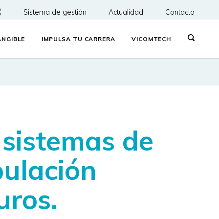
R
Sistema de gestión
Actualidad
Contacto
NGIBLE
IMPULSA TU CARRERA
VICOMTECH
 sistemas de
pulación
uros.