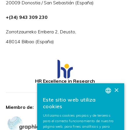
20009 Donostia / San Sebastián (España)
+(34) 943 309 230
Zorrotzaurreko Erribera 2, Deusto,
48014 Bilbao (España)
HR Excellence in Research
×
Este sitio web utiliza
BASQUE
cookies
Miembro de:
SPANISH
Utilizamos cookies propias y de terceros
para el correcto funcionamiento de nuestra
ENGLISH
página web, para fines analíticos y para