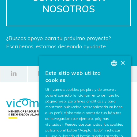
NOSOTROS
¿Buscas apoyo para tu próximo proyecto?
Escríbenos, estamos deseando ayudarte.
×
Este sitio web utiliza
BASQUE
cookies
SPANISH
Utilizamos cookies propias y de terceros
para el correcto funcionamiento de nuestra
ENGLISH
página web, para fines analíticos y para
mostrarte publicidad personalizada en base
a un perfil elaborado a partir de tus hábitos
de navegación (por ejemplo, páginas
visitadas). Puedes aceptar todas las cookies
pulsando el botón “Aceptar todo”, rechazar
su uso pulsando el botón “Rechazar todo” o