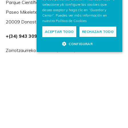
Parque Científico y Tecnológico de Gipuzkoa,
seleccione y/o configure las cookies que
desea aceptar y haga clic en “Guardar y
Paseo Mikeletegi 57,
Cerrar”. Puedes ver más información en
nuestra
Política de Cookies
20009 Donostia / San Sebastián (España)
ACEPTAR TODO
RECHAZAR TODO
+(34) 943 309 230
CONFIGURAR
Zorrotzaurreko Erribera 2, Deusto,
48014 Bilbao (España)
HR Excellence in Research
Miembro de: