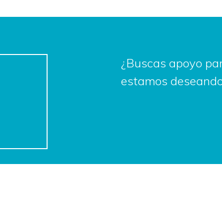
¿Buscas apoyo par
estamos deseando