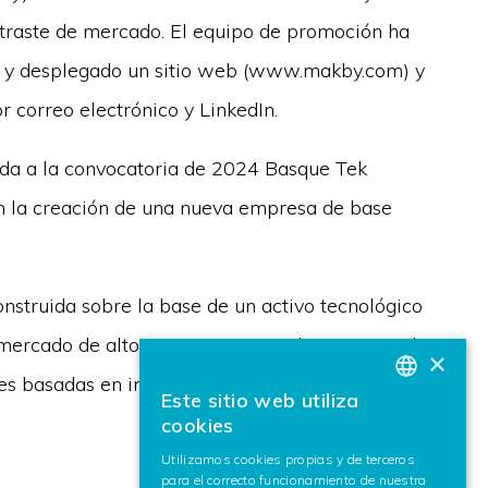
ntraste de mercado. El equipo de promoción ha
ado y desplegado un sitio web (www.makby.com) y
 correo electrónico y LinkedIn.
ada a la convocatoria de 2024 Basque Tek
en la creación de una nueva empresa de base
nstruida sobre la base de un activo tecnológico
ercado de alto crecimiento, en el que se pueda
×
s basadas en inteligencia artificial para el
Este sitio web utiliza
BASQUE
cookies
SPANISH
Utilizamos cookies propias y de terceros
para el correcto funcionamiento de nuestra
ENGLISH