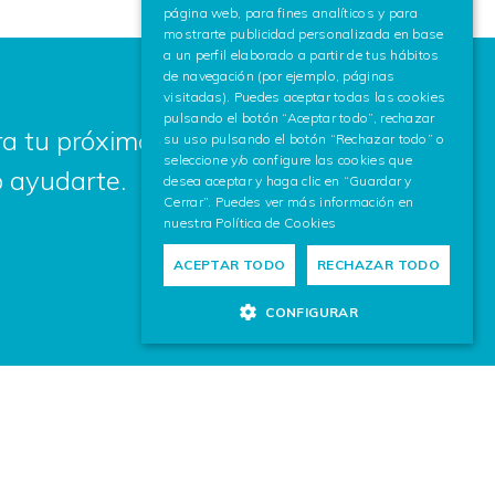
página web, para fines analíticos y para
mostrarte publicidad personalizada en base
a un perfil elaborado a partir de tus hábitos
de navegación (por ejemplo, páginas
visitadas). Puedes aceptar todas las cookies
pulsando el botón “Aceptar todo”, rechazar
a tu próximo proyecto? Escríbenos,
su uso pulsando el botón “Rechazar todo” o
seleccione y/o configure las cookies que
 ayudarte.
desea aceptar y haga clic en “Guardar y
Cerrar”. Puedes ver más información en
nuestra
Política de Cookies
ACEPTAR TODO
RECHAZAR TODO
CONFIGURAR