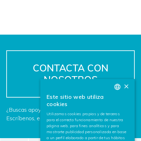
CONTACTA CON
NOSOTROS
×
Este sitio web utiliza
BASQUE
cookies
¿Buscas apoyo para tu próximo proyecto?
SPANISH
Utilizamos cookies propias y de terceros
Escríbenos, estamos deseando ayudarte.
para el correcto funcionamiento de nuestra
ENGLISH
página web, para fines analíticos y para
mostrarte publicidad personalizada en base
a un perfil elaborado a partir de tus hábitos