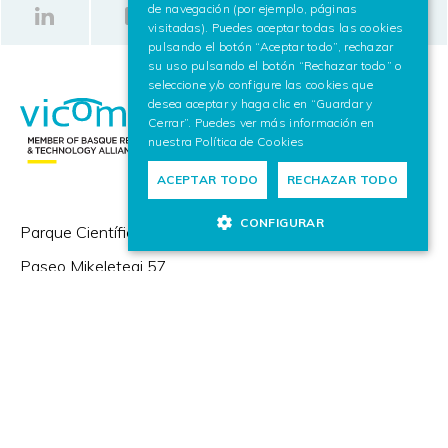
de navegación (por ejemplo, páginas
visitadas). Puedes aceptar todas las cookies
pulsando el botón “Aceptar todo”, rechazar
su uso pulsando el botón “Rechazar todo” o
seleccione y/o configure las cookies que
desea aceptar y haga clic en “Guardar y
Cerrar”. Puedes ver más información en
nuestra
Política de Cookies
ACEPTAR TODO
RECHAZAR TODO
CONFIGURAR
Parque Científico y Tecnológico de Gipuzkoa,
Paseo Mikeletegi 57,
20009 Donostia / San Sebastián (España)
+(34) 943 309 230
Zorrotzaurreko Erribera 2, Deusto,
48014 Bilbao (España)