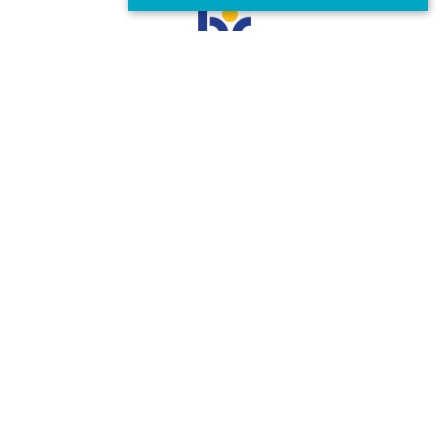
HR Excellence in Research
Miembro de:
© VICOMTECH.
Todos los derechos reservados.
CANAL DE CUMPLIMIENTO