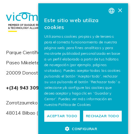
×
Este sitio web utiliza
BASQUE
cookies
SPANISH
Utilizamos cookies propias y de terceros
para el correcto funcionamiento de nuestra
ENGLISH
página web, para fines analíticos y para
Parque Científico y Tecnológico de Gipuzkoa,
mostrarte publicidad personalizada en base
a un perfil elaborado a partir de tus hábitos
Paseo Mikeletegi 57,
de navegación (por ejemplo, páginas
visitadas). Puedes aceptar todas las cookies
20009 Donostia / San Sebastián (España)
pulsando el botón “Aceptar todo”, rechazar
su uso pulsando el botón “Rechazar todo” o
+(34) 943 309 230
seleccione y/o configure las cookies que
desea aceptar y haga clic en “Guardar y
Cerrar”. Puedes ver más información en
Zorrotzaurreko Erribera 2, Deusto,
nuestra
Política de Cookies
48014 Bilbao (España)
ACEPTAR TODO
RECHAZAR TODO
CONFIGURAR