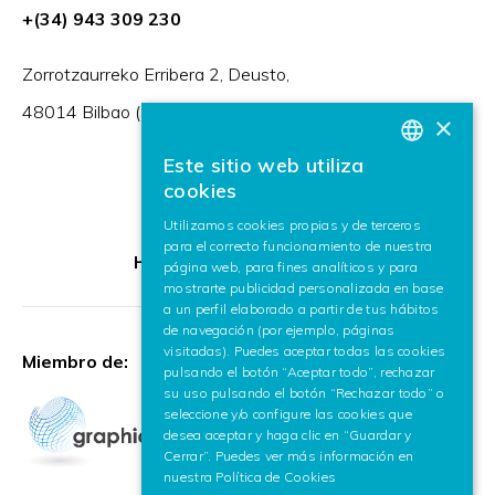
+(34) 943 309 230
Zorrotzaurreko Erribera 2, Deusto,
48014 Bilbao (España)
×
Este sitio web utiliza
BASQUE
cookies
SPANISH
Utilizamos cookies propias y de terceros
para el correcto funcionamiento de nuestra
ENGLISH
HR Excellence in Research
página web, para fines analíticos y para
mostrarte publicidad personalizada en base
a un perfil elaborado a partir de tus hábitos
de navegación (por ejemplo, páginas
visitadas). Puedes aceptar todas las cookies
Miembro de:
pulsando el botón “Aceptar todo”, rechazar
su uso pulsando el botón “Rechazar todo” o
seleccione y/o configure las cookies que
desea aceptar y haga clic en “Guardar y
Cerrar”. Puedes ver más información en
nuestra
Política de Cookies