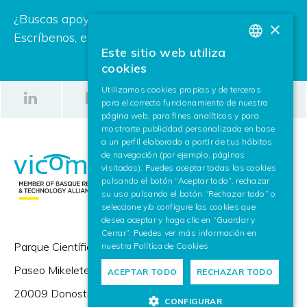
¿Buscas apoyo para tu próximo proyecto?
×
Escríbenos, estamos deseando ayudarte.
Este sitio web utiliza
BASQUE
cookies
SPANISH
Utilizamos cookies propias y de terceros
para el correcto funcionamiento de nuestra
ENGLISH
página web, para fines analíticos y para
mostrarte publicidad personalizada en base
a un perfil elaborado a partir de tus hábitos
de navegación (por ejemplo, páginas
visitadas). Puedes aceptar todas las cookies
pulsando el botón “Aceptar todo”, rechazar
su uso pulsando el botón “Rechazar todo” o
seleccione y/o configure las cookies que
desea aceptar y haga clic en “Guardar y
Cerrar”. Puedes ver más información en
Parque Científico y Tecnológico de Gipuzkoa,
nuestra
Política de Cookies
Paseo Mikeletegi 57,
ACEPTAR TODO
RECHAZAR TODO
20009 Donostia / San Sebastián (España)
CONFIGURAR