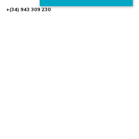
+(34) 943 309 230
Zorrotzaurreko Erribera 2, Deusto,
48014 Bilbao (España)
HR Excellence in Research
Miembro de: