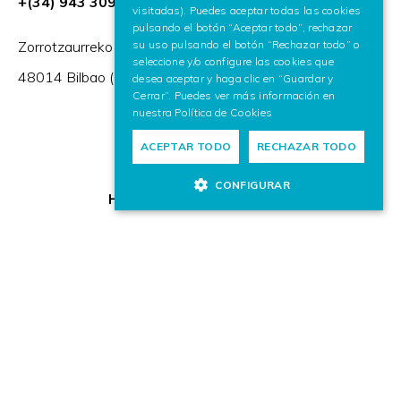
+(34) 943 309 230
visitadas). Puedes aceptar todas las cookies
pulsando el botón “Aceptar todo”, rechazar
su uso pulsando el botón “Rechazar todo” o
Zorrotzaurreko Erribera 2, Deusto,
seleccione y/o configure las cookies que
48014 Bilbao (España)
desea aceptar y haga clic en “Guardar y
Cerrar”. Puedes ver más información en
nuestra
Política de Cookies
ACEPTAR TODO
RECHAZAR TODO
CONFIGURAR
HR Excellence in Research
Miembro de: