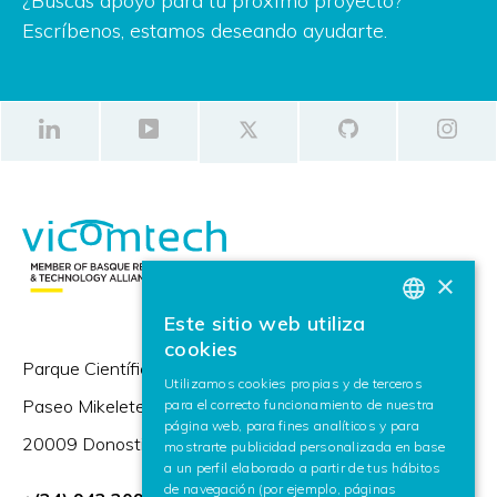
¿Buscas apoyo para tu próximo proyecto?
Escríbenos, estamos deseando ayudarte.
×
Este sitio web utiliza
BASQUE
cookies
Parque Científico y Tecnológico de Gipuzkoa,
SPANISH
Utilizamos cookies propias y de terceros
Paseo Mikeletegi 57,
para el correcto funcionamiento de nuestra
ENGLISH
página web, para fines analíticos y para
20009 Donostia / San Sebastián (España)
mostrarte publicidad personalizada en base
a un perfil elaborado a partir de tus hábitos
de navegación (por ejemplo, páginas