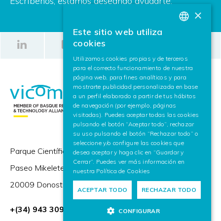
Escríbenos, estamos deseando ayudarte.
×
Este sitio web utiliza
BASQUE
cookies
SPANISH
Utilizamos cookies propias y de terceros
para el correcto funcionamiento de nuestra
ENGLISH
página web, para fines analíticos y para
mostrarte publicidad personalizada en base
a un perfil elaborado a partir de tus hábitos
de navegación (por ejemplo, páginas
visitadas). Puedes aceptar todas las cookies
pulsando el botón “Aceptar todo”, rechazar
su uso pulsando el botón “Rechazar todo” o
seleccione y/o configure las cookies que
Parque Científico y Tecnológico de Gipuzkoa,
desea aceptar y haga clic en “Guardar y
Cerrar”. Puedes ver más información en
Paseo Mikeletegi 57,
nuestra
Política de Cookies
20009 Donostia / San Sebastián (España)
ACEPTAR TODO
RECHAZAR TODO
+(34) 943 309 230
CONFIGURAR