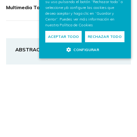
su uso pulsando el botón “Rechazar todo” o
Multimedia Tools and Applications
seleccione y/o configure las cookies que
desea aceptar y haga clic en “Guardar y
Cerrar”. Puedes ver más información en
nuestra
Política de Cookies
ACEPTAR TODO
RECHAZAR TODO
ABSTRACT
CONFIGURAR
The funding statement was incorrect in the
original publication of this article. The original
article has been corrected.
BIB_TEXT