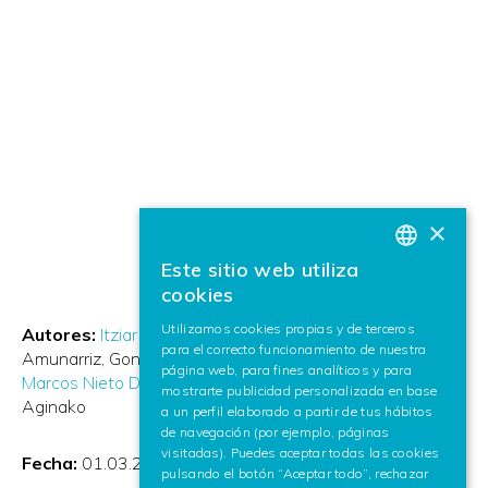
×
Este sitio web utiliza
BASQUE
cookies
SPANISH
Utilizamos cookies propias y de terceros
Autores:
Itziar Urbieta Izquierdo
Andoni Mujika
para el correcto funcionamiento de nuestra
ENGLISH
Amunarriz
Gonzalo Piérola Azanza
Eider Irigoyen García
página web, para fines analíticos y para
Marcos Nieto Doncel
Estíbaliz Loyo Mendivil
Naiara
mostrarte publicidad personalizada en base
Aginako
a un perfil elaborado a partir de tus hábitos
de navegación (por ejemplo, páginas
visitadas). Puedes aceptar todas las cookies
Fecha:
01.03.2024
pulsando el botón “Aceptar todo”, rechazar