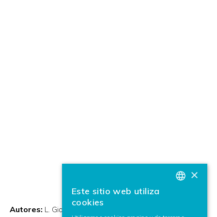
×
Este sitio web utiliza
BASQUE
cookies
Autores:
L. Gianola
E. Ajausks
Victoria Arranz
C.
SPANISH