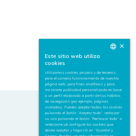
×
Este sitio web utiliza
BASQUE
cookies
SPANISH
Utilizamos cookies propias y de terceros
para el correcto funcionamiento de nuestra
ENGLISH
página web, para fines analíticos y para
mostrarte publicidad personalizada en base
a un perfil elaborado a partir de tus hábitos
de navegación (por ejemplo, páginas
visitadas). Puedes aceptar todas las cookies
pulsando el botón “Aceptar todo”, rechazar
su uso pulsando el botón “Rechazar todo” o
seleccione y/o configure las cookies que
desea aceptar y haga clic en “Guardar y
Cerrar”. Puedes ver más información en