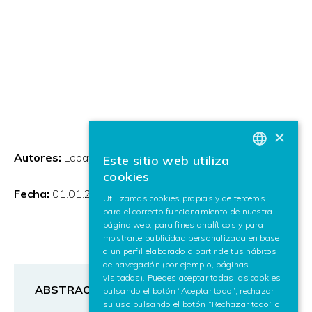
×
Autores:
Labayen, Mikel
Este sitio web utiliza
BASQUE
cookies
SPANISH
Fecha:
01.01.2023
Utilizamos cookies propias y de terceros
para el correcto funcionamiento de nuestra
ENGLISH
página web, para fines analíticos y para
mostrarte publicidad personalizada en base
a un perfil elaborado a partir de tus hábitos
de navegación (por ejemplo, páginas
visitadas). Puedes aceptar todas las cookies
ABSTRACT
pulsando el botón “Aceptar todo”, rechazar
su uso pulsando el botón “Rechazar todo” o