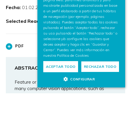
mostrarte publicidad personalizada en base
Fecha:
01.02.2009
a un perfil elaborado a partir de tus hábitos
de navegación (por ejemplo, páginas
Selected Readings in computer graphics
visitadas). Puedes aceptar todas las cookies
pulsando el botón “Aceptar todo”, rechazar
su uso pulsando el botón “Rechazar todo” o
seleccione y/o configure las cookies que
desea aceptar y haga clic en “Guardar y
PDF
Cerrar”. Puedes ver más información en
nuestra
Política de Cookies
ACEPTAR TODO
RECHAZAR TODO
ABSTRACT
CONFIGURAR
Feature or keypoint matching is a critical task in
many computer vision applications, such as
optical 3D reconstruction or optical markerless
tracking. These applications demand very
accurate and fast matching techniques. We
present an evaluation and comparison of two
keypoint matching strategies based on
supervised classification for markerless tracking