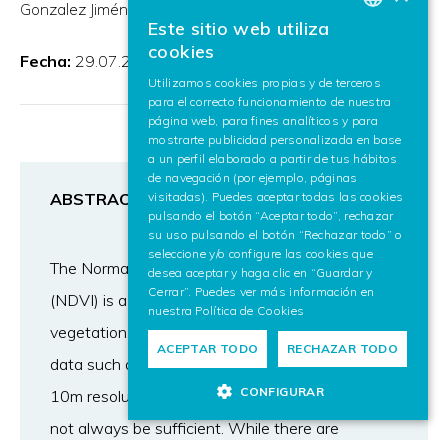
Gonzalez Jiménez
Mikel Maiza Galparsoro
Este sitio web utiliza
BASQUE
cookies
Fecha:
29.07.2024
SPANISH
Utilizamos cookies propias y de terceros
para el correcto funcionamiento de nuestra
ENGLISH
página web, para fines analíticos y para
mostrarte publicidad personalizada en base
a un perfil elaborado a partir de tus hábitos
de navegación (por ejemplo, páginas
ABSTRACT
visitadas). Puedes aceptar todas las cookies
pulsando el botón “Aceptar todo”, rechazar
su uso pulsando el botón “Rechazar todo” o
seleccione y/o configure las cookies que
The Normalised Difference Vegetation Index
desea aceptar y haga clic en “Guardar y
Cerrar”. Puedes ver más información en
(NDVI) is a highly useful tool for monitoring
nuestra
Política de Cookies
vegetation, derived from remote sensing satellite
ACEPTAR TODO
RECHAZAR TODO
data such as Sentinel-2 satellites. However, the
CONFIGURAR
10m resolution provided by these satellites may
not always be sufficient. While there are