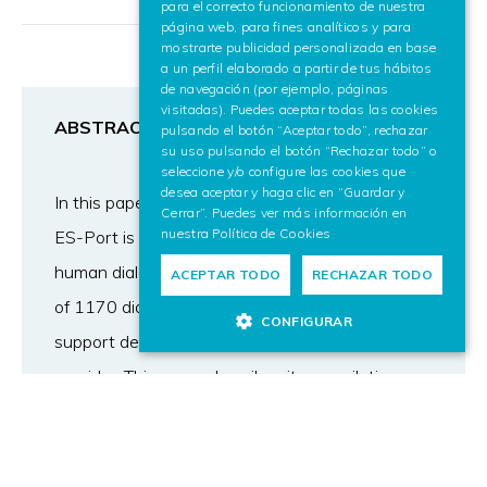
para el correcto funcionamiento de nuestra
ENGLISH
página web, para fines analíticos y para
mostrarte publicidad personalizada en base
a un perfil elaborado a partir de tus hábitos
de navegación (por ejemplo, páginas
visitadas). Puedes aceptar todas las cookies
ABSTRACT
pulsando el botón “Aceptar todo”, rechazar
su uso pulsando el botón “Rechazar todo” o
seleccione y/o configure las cookies que
desea aceptar y haga clic en “Guardar y
In this paper the ES-Port corpus is presented.
Cerrar”. Puedes ver más información en
nuestra
Política de Cookies
ES-Port is a spontaneous spoken human-
human dialogue corpus in Spanish that consists
ACEPTAR TODO
RECHAZAR TODO
of 1170 dialogues from calls to the technical
CONFIGURAR
support department of a telecommunications
provider. This paper describes its compilation
process, from the transcription of the raw audio
to the anonymisation of the sensitive data
contained in the transcriptions. Because the