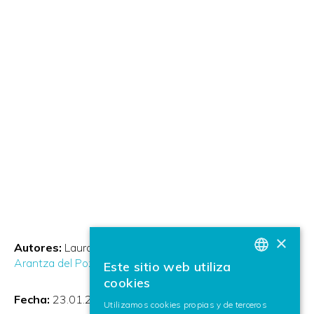
×
Autores:
Laura García Sardiña
Manex Serras Saenz
Arantza del Pozo Echezarreta
Este sitio web utiliza
BASQUE
cookies
SPANISH
Fecha:
23.01.2019
Utilizamos cookies propias y de terceros