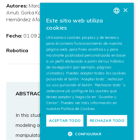
Autores:
Marco Ojer de Andrés
Ander Etxezarreta
×
Arruti
Gorka Kortaberria
Brahim Ahmed
Jon Flores
Javier
Hernández Afonso
Elena Lazkano
Xiao Lin
Este sitio web utiliza
BASQUE
cookies
SPANISH
Fecha:
01.09.2024
Utilizamos cookies propias y de terceros
para el correcto funcionamiento de nuestra
ENGLISH
página web, para fines analíticos y para
Robotica
mostrarte publicidad personalizada en base
a un perfil elaborado a partir de tus hábitos
de navegación (por ejemplo, páginas
visitadas). Puedes aceptar todas las cookies
pulsando el botón “Aceptar todo”, rechazar
su uso pulsando el botón “Rechazar todo” o
seleccione y/o configure las cookies que
ABSTRACT
desea aceptar y haga clic en “Guardar y
Cerrar”. Puedes ver más información en
nuestra
Política de Cookies
In this study, we present a hybrid kinematic
ACEPTAR TODO
RECHAZAR TODO
modeling approach for serial robotic
CONFIGURAR
manipulators, which offers improved accuracy