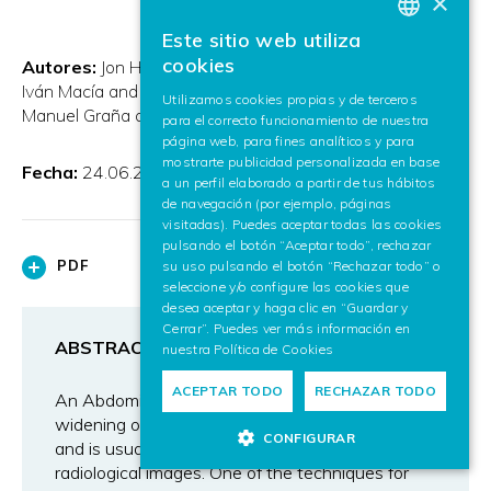
×
Este sitio web utiliza
BASQUE
cookies
Autores:
Jon Haitz Legarreta and Fernando Boto and
SPANISH
Iván Macía and Josu Maiora and Guillermo García and
Utilizamos cookies propias y de terceros
Manuel Graña and Céline Paloc and Mariano de Blas
para el correcto funcionamiento de nuestra
ENGLISH
página web, para fines analíticos y para
mostrarte publicidad personalizada en base
Fecha:
24.06.2010
a un perfil elaborado a partir de tus hábitos
de navegación (por ejemplo, páginas
visitadas). Puedes aceptar todas las cookies
pulsando el botón “Aceptar todo”, rechazar
PDF
su uso pulsando el botón “Rechazar todo” o
seleccione y/o configure las cookies que
desea aceptar y haga clic en “Guardar y
Cerrar”. Puedes ver más información en
ABSTRACT
nuestra
Política de Cookies
ACEPTAR TODO
RECHAZAR TODO
An Abdominal Aortic Aneurysm is an abnormal
widening of the aortic vessel at abdominal level,
CONFIGURAR
and is usually diagnosed on the basis of
radiological images. One of the techniques for