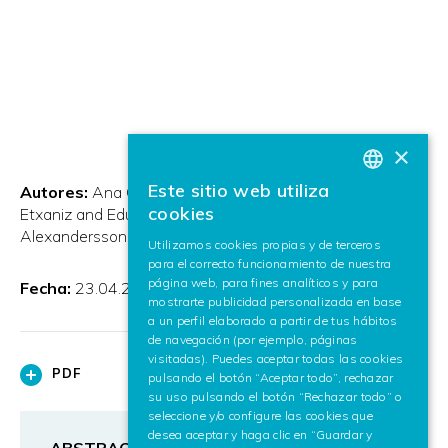
×
Este sitio web utiliza
Autores:
Ana Orbegozo and Unai Diaz and Aitziber
BASQUE
cookies
Etxaniz and Eduardo Carrasco and Cristina Buiza and Jan
SPANISH
Alexandersson
Utilizamos cookies propias y de terceros
para el correcto funcionamiento de nuestra
ENGLISH
página web, para fines analíticos y para
Fecha:
23.04.2009
mostrarte publicidad personalizada en base
a un perfil elaborado a partir de tus hábitos
de navegación (por ejemplo, páginas
visitadas). Puedes aceptar todas las cookies
PDF
pulsando el botón “Aceptar todo”, rechazar
su uso pulsando el botón “Rechazar todo” o
seleccione y/o configure las cookies que
desea aceptar y haga clic en “Guardar y
ABSTRACT