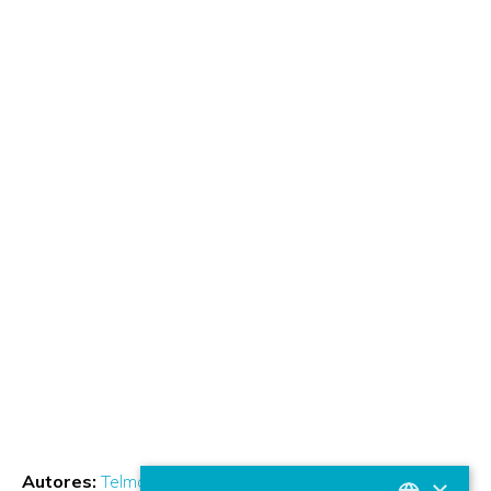
Autores:
Telmo Fernández de Barrena Sarasola
Ander
×