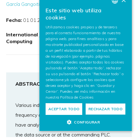
García Gangoiti
Juan Luis Ferrando Chacón
Este sitio web utiliza
BASQUE
cookies
Fecha:
01.01.2024
SPANISH
Utilizamos cookies propias y de terceros
para el correcto funcionamiento de nuestra
ENGLISH
International Journal of Cloud Applications and
página web, para fines analíticos y para
Computing
mostrarte publicidad personalizada en base
a un perfil elaborado a partir de tus hábitos
de navegación (por ejemplo, páginas
visitadas). Puedes aceptar todas las cookies
pulsando el botón “Aceptar todo”, rechazar
su uso pulsando el botón “Rechazar todo” o
seleccione y/o configure las cookies que
ABSTRACT
desea aceptar y haga clic en “Guardar y
Cerrar”. Puedes ver más información en
nuestra
Política de Cookies
Various industrial applications deal with high-
ACEPTAR TODO
RECHAZAR TODO
frequency data. Traditionally, these systems
CONFIGURAR
have analyzed high-frequency data directly on
the data source or at the commanding PLC.